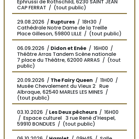
Ephrussi de Rothschild, 6230 SAINT JEAN
CAP FERRAT / (tout public)
29.08.2026 /
Ruptures
/
18H30
/
Cathédrale Notre Dame de la Treille
Place Gilleson, 59800 LILLE / (tout public)
06.09.2026 /
Didon et Enée
/
16H00
/
Théâtre Arras Tandem Scène nationale
7 place du Théâtre, 62000 ARRAS / (tout
public)
20.09.2026 /
The Fairy Queen
/
11H00
/
Musée Chevalement du Vieux 2 Rue
Albraque, 62540 MARLES LES MINES /
(tout public)
03.10.2026 /
Les Deux pêcheurs
/
16H00
/ Espace culturel 3 rue René d'Hespel,
59910 BONDUES / (tout public)
06.10.2026 /
Hamlet
/
09H45
/ Salle